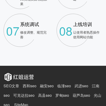
果
系统调试
上线培训
07
08
修改调整、规范完
让使用者熟悉操作
善
使用网站功能
SEO文章
西和seo
融安seo
临潼seo
武进seo
江南
seo
可克达拉seo
高县seo
罗甸seo
葫芦岛seo
光山
seo
SiteMap