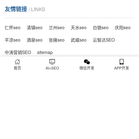
友情链接
/ LINKS
仁怀seo
清镇seo
兰州seo
天水seo
白银seo
庆阳seo
平凉seo
酒泉seo
张掖seo
武威seo
云智达SEO
中涛营销SEO
sitemap
首页
AI+SEO
微信开发
APP开发
全国免费咨询
188-1011-8859
客服Q Q：77176696
公司地址：华业国际中心A座210室
Copyright © 云优化建站公司 版权所有 |
京ICP备16061699号-1