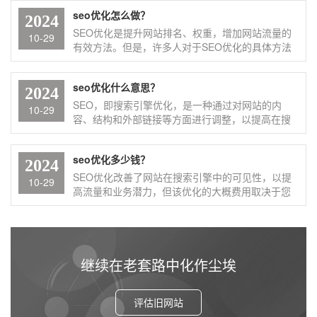
网站主题相关。
工作原理和排名规则，通过技术手段使网站更易于
果，所以它是一种称为算法的计算机程序。搜索引
seo优化怎么做？
被搜索引擎收录和识别，并提高用户体验。SEO优
擎怎么优化？1，关键词研究：首先进行关键词分
2024
化包括关键词研究、内容优化、网站结构优化、外
析，找出与网站内容相关且搜索量适中的关键词，
SEO优化是提升网站排名、权重，增加网站流量的
10-29
部链接建设等多个方面，旨在帮助网站在竞争激烈
同时考虑关键词的竞争程度。2，内容优化：确保网
有效方法。但是，许多人对于SEO优化的具体方法
的互联网环境中脱颖而出，吸引更多的潜在用户。
站内容高质量、原创，并围绕目标关键词进行撰
并不了解。为了让网站的SEO优化达到最好的效
写。内容应丰富且符合用户需求，提高网站在搜索
果，需要掌握一些SEO技巧！1，关键词研究：首
seo优化什么意思？
引擎中的权重。3，网站结构优化：简化网站结构，
先，确定与你的业务或内容相关的关键词。使用工
2024
保持清晰的层次和导航。网站的目录结构应趋于扁
具来分析这些关键词的搜索量和竞争程度。2，优化
SEO，即搜索引擎优化，是一种通过对网站的内
10-29
平化，目录最深不超过3层，以提高搜索引擎的抓取
网站结构：确保你的网站结构清晰、易于导航，且
容、结构和外部链接等方面进行调整，以提高在搜
效率。4，外部链接建设：通过与其他网站建立友情
URL结构简洁明了。3，内容创建：发布高质量、原
索引擎搜索结果中排名的技术。通过SEO优化，网
链接、发布优质内容吸引自然链接等方式，提高网
创的内容，并确保内容与你的目标关键词紧密相
站可以在搜索引擎中获得更多的曝光，吸引更多的
站的外部链接质量和数量。5，技术优化：确保网站
seo优化多少钱？
关。4，内部链接：在网站内部建立良好的链接结
受众，进而提升网站的点击率、访问量和转化率，
2024
加载速度快，使用静态页面和URL优化技术。同
构，帮助搜索引擎和用户更好地理解你的网站内
实现商业价值的最大化。具体来说，SEO优化主要
SEO优化改善了网站在搜索引擎中的可见性，以提
10-29
时，确保网站在移动设备上的友好性。6，持续监测
容。5，外部链接建设：获取来自其他高质量网站的
包括以下几个方面：1,关键词研究：通过分析用户
高流量和业务潜力，但该优化的大概费用取决于您
与调整：定期监测网站的SEO效果，根据数据分析
外部链接，这可以提升你网站的权威性和排名。6，
搜索行为和竞争对手情况，确定网站需要优化的关
的网站大小和要实现的目标。SEO优化的价格因多
调整优化策略。
技术优化：确保网站加载速度快，适配移动设备，
键词，以提高网站在相关搜索结果中的排名。2,网
种因素而异，主要包括以下几点：1,关键词竞争程
并修复任何可能阻碍搜索引擎抓取的问题。7，持续
站结构优化：优化网站的URL结构、内部链接、导
度：关键词搜索指数越高，竞争越激烈，优化费用
监测和调整：使用SEO工具来监测你的排名和流
航等，使搜索引擎能够更好地抓取和索引网站内
也相应增加。例如，搜索次数在100以下的关键词费
量，并根据数据进行必要的调整
容。3,内容优化：创建高质量、原创且与关键词相
用可能在4k~8k，而搜索次数达到1000以上的关键
继续在老套路中化作尘埃
关的内容，提高网站在搜索引擎中的权重和排名。
词费用可能高达200k。2,网站规模与复杂度：大型
4,外部链接建设：通过与其他网站建立友情链接、
网站或需要全面优化的网站费用更高。3,优化目标
评估旧网站
发布优质内容吸引自然链接等方式，提高网站的外
与周期：基本SEO优化可能每月500~2000元，而高