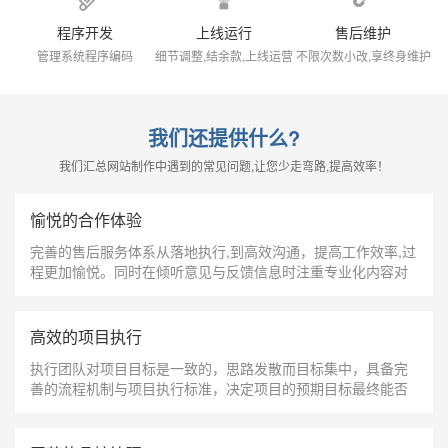
程序开发
上线运行
售后维护
管理系统程序编码
细节调整,结余款,上线运营
不限次数小改,享终身维护
我们还提供什么?
我们汇总网站制作中遇到的常见问题,让您少走弯路,提高效率！
愉悦的合作体验
完善的售后服务体系从落地执行,到高效沟通，提高工作效率,过
程更加愉悦。同时在倾听意见与反馈信息时注重专业化内容对
于双方的理解，明确项目开展配合；
高效的项目执行
执行团队对项目目标是一致的，思路发散而目标集中，具备完
善的流程机制与项目执行标准，决定项目的预期目标最终能否
达成，让每一个元素和色彩都有它存在的意义；