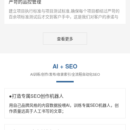
严苛的品控管理
建立项目执行标准与项目测试标准,确保每个项目都经过严苛的
百余项标准测试后才交到客户手中，这是我们对客户的承诺与
责任；完善的售后服务体系，对产品实行终身免费升级服务，
第一时间问题相应机制。
查看更多
AI + SEO
AI训练/创作/发布/收录索引/全流程自动化SEO
●打造专属SEO创作机器人
用自己品牌风格的内容数据投喂AI，训练专属SEO机器人，创
作质量远高于人工书写的文章；