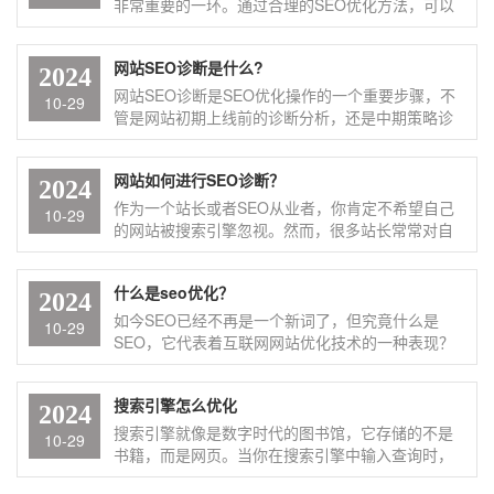
非常重要的一环。通过合理的SEO优化方法，可以
让企业的外贸网站在搜索引擎中获得更好的排名和
曝光，从而吸引更多的潜在客户和流量。以下是一
网站SEO诊断是什么?
些常用的外贸网站SEO优化方法：1，关键词研究：
2024
使用工具研究高搜索量、低竞争度的关键词，并合
网站SEO诊断是SEO优化操作的一个重要步骤，不
10-29
理布局于网站内容中。2，内容优化：发布高质量、
管是网站初期上线前的诊断分析，还是中期策略诊
原创的内容，确保内容与关键词紧密相关，提高用
断分析，都需要做好一个网站诊断报告，尤其是在
户体验。3，网站结构优化：简化网站结构，保持清
企业上班的SEOer，都需要定期给老板做一分网站
网站如何进行SEO诊断？
晰的层次和导航，便于搜索引擎抓取和理解。4，外
优化诊断报告，而对于新手来说，如何去做网站
2024
部链接建设：积极建立高质量的外部链接，提高网
SEO诊断就成了难题，具体而言，SEO诊断包括以
作为一个站长或者SEO从业者，你肯定不希望自己
10-29
站的权威性和可信度。5，技术优化：确保网站加载
下几个方面：1，基础分析：检查网站的服务器状
的网站被搜索引擎忽视。然而，很多站长常常对自
速度快，适配移动设备，提高用户体验和搜索引擎
态、域名情况、流量来源等基本指标。2，结构和导
己网站的状况视而不见，认为只要有流量就好。其
友好性。
航诊断：评估网站的结构是否清晰，导航是否完
实，网站的SEO做好了，流量和用户体验也会越来
什么是seo优化？
善，如头部、产品、底部导航以及是否应用了网站
越好。那么，如何让自己的网站进行一次完整的
2024
地图等。3，内容诊断：分析网站内容的质量、更新
SEO诊断呢？1，基本诊断：检查服务器功能和配
如今SEO已经不再是一个新词了，但究竟什么是
10-29
频率、关键词分布等，检查是否存在关键词堆砌、
置，分析网站PR值、排名、收录及流量来源。2，
SEO，它代表着互联网网站优化技术的一种表现？
内容违规等问题。4，技术因素诊断：包括网站加载
网站结构：评估是否有利于搜索引擎爬行，如导航
全名SEO(SearchEngineOptimization)，简称
速度、代码优化情况（如是否使用Robots.txt文件、
是否清晰、是否使用网站地图等。3，内容诊断：分
SEO，中文译为搜索引擎优化，看着很熟悉，首先
DIV+CSS布局等）、移动友好性等。5，链接诊断：
搜索引擎怎么优化
析内容更新频率、质量，检查关键词分布、密度及
应该去了解搜索引擎的自然排名机制，建立在这个
2024
分析外部链接的质量和数量，以及内部链接的合理
图片alt属性等。4，技术因素：检查网站加载速度、
机制之上，就可以对网站内外进行全面的调整优
搜索引擎就像是数字时代的图书馆，它存储的不是
10-29
性。
是否使用优化技术如XML Sitemap、META标签等。
化。简而言之，SEO就是把网站排名放在搜索结果
书籍，而是网页。当你在搜索引擎中输入查询时，
5，链接诊断：分析外部链接的质量和数量，确保与
页面最前面。这种优化手段主要是根据搜索引擎的
它会浏览索引中的所有页面，并返回最相关的结