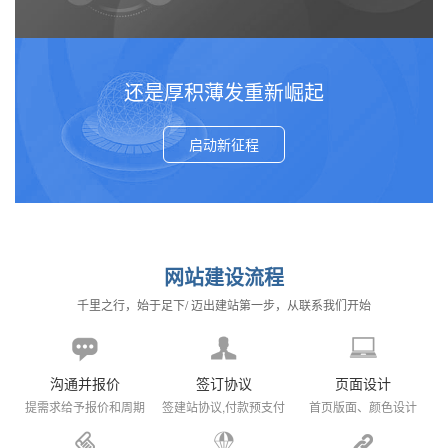
部链接质量和数量，进一步提升网站排名。
级SEO优化可能每月达8000元。长期优化的费用也
会更高。4,服务提供商选择：不同的SEO服务提供
商定价和服务质量不同，需要综合考虑价格、服务
内容和效果。
还是厚积薄发重新崛起
启动新征程
网站建设流程
千里之行，始于足下/ 迈出建站第一步，从联系我们开始
沟通并报价
签订协议
页面设计
提需求给予报价和周期
签建站协议,付款预支付
首页版面、颜色设计